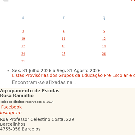
S
T
Q
3
4
5
10
11
12
17
18
19
24
25
26
31
Sex, 31 Julho 2026
a
Seg, 31 Agosto 2026
Listas Provisórias dos Grupos da Educação Pré-Escolar e da
Encontram-se afixadas na...
Agrupamento de Escolas
Rosa Ramalho
Todos os direitos reservados © 2014
Facebook
Instagram
Rua Professor Celestino Costa, 229
Barcelinhos
4755-058 Barcelos