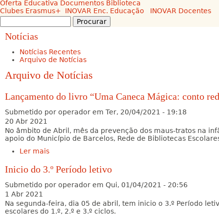
Oferta Educativa
Documentos
Biblioteca
Clubes
Erasmus+
INOVAR Enc. Educação
INOVAR Docentes
Procurar
Formulário de procura
Notícias
Notícias Recentes
Arquivo de Notícias
Arquivo de Notícias
Lançamento do livro “Uma Caneca Mágica: conto re
Submetido por
operador
em
Ter, 20/04/2021 - 19:18
20 Abr 2021
No âmbito de Abril, mês da prevenção dos maus-tratos na infân
apoio do Município de Barcelos, Rede de Bibliotecas Escolares
Ler mais
acerca de Lançamento do livro “Uma Caneca
Mágica: conto redondo”
Inicio do 3.º Período letivo
Submetido por
operador
em
Qui, 01/04/2021 - 20:56
1 Abr 2021
Na segunda-feira, dia 05 de abril, tem inicio o 3.º Período le
escolares do 1.º, 2.º e 3.º ciclos.