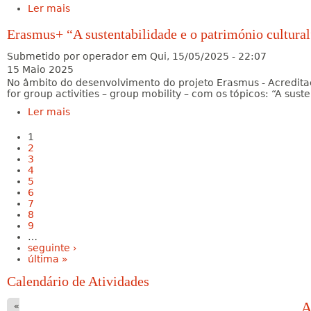
Ler mais
acerca de Suspensão das atividades letivas
Erasmus+ “A sustentabilidade e o património cultural
Submetido por
operador
em
Qui, 15/05/2025 - 22:07
15 Maio 2025
No âmbito do desenvolvimento do projeto Erasmus - Acredi
for group activities – group mobility – com os tópicos: “A sust
Ler mais
acerca de Erasmus+ “A sustentabilidade e o
património cultural” mobilidade de alunos a
Bucareste
Páginas
1
2
3
4
5
6
7
8
9
…
seguinte ›
última »
Calendário de Atividades
A
«