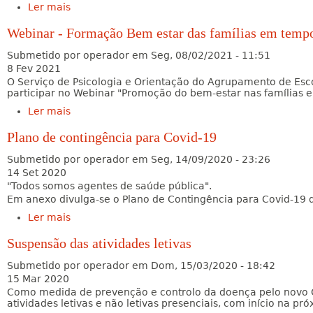
Ler mais
acerca de Inicio do 3.º Período letivo
Webinar - Formação Bem estar das famílias em temp
Submetido por
operador
em
Seg, 08/02/2021 - 11:51
8 Fev 2021
O Serviço de Psicologia e Orientação do Agrupamento de Esc
participar no Webinar "Promoção do bem-estar nas famílias
Ler mais
acerca de Webinar - Formação Bem estar das
famílias em tempo de pandemia
Plano de contingência para Covid-19
Submetido por
operador
em
Seg, 14/09/2020 - 23:26
14 Set 2020
"Todos somos agentes de saúde pública".
Em anexo divulga-se o Plano de Contingência para Covid-19
Ler mais
acerca de Plano de contingência para Covid-19
Suspensão das atividades letivas
Submetido por
operador
em
Dom, 15/03/2020 - 18:42
15 Mar 2020
Como medida de prevenção e controlo da doença pelo novo 
atividades letivas e não letivas presenciais, com início na p