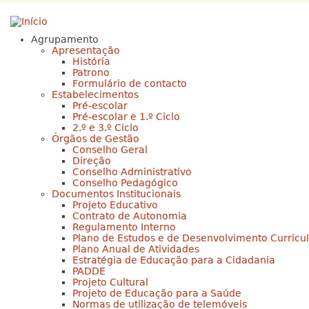
Jump to navigation
Agrupamento
Apresentação
História
Patrono
Formulário de contacto
Estabelecimentos
Pré-escolar
Pré-escolar e 1.º Ciclo
2.º e 3.º Ciclo
Órgãos de Gestão
Conselho Geral
Direção
Conselho Administrativo
Conselho Pedagógico
Documentos Institucionais
Projeto Educativo
Contrato de Autonomia
Regulamento Interno
Plano de Estudos e de Desenvolvimento Curricu
Plano Anual de Atividades
Estratégia de Educação para a Cidadania
PADDE
Projeto Cultural
Projeto de Educação para a Saúde
Normas de utilização de telemóveis