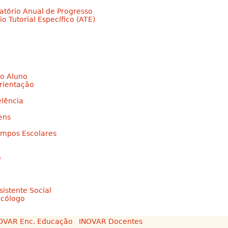
latório Anual de Progresso
o Tutorial Específico (ATE)
o Aluno
Orientação
elência
ens
empos Escolares
o
sistente Social
icólogo
OVAR Enc. Educação
INOVAR Docentes