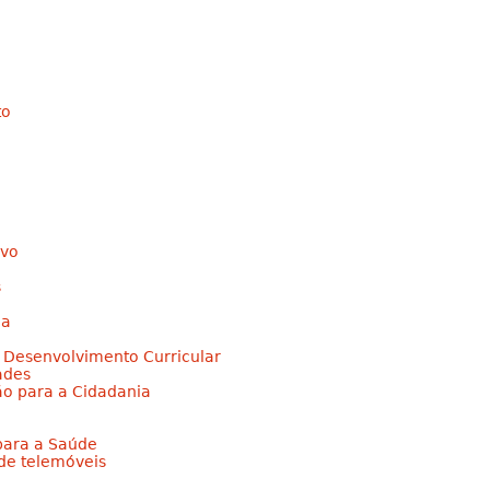
Jump to navigation
to
ivo
s
ia
e Desenvolvimento Curricular
ades
ão para a Cidadania
para a Saúde
 de telemóveis