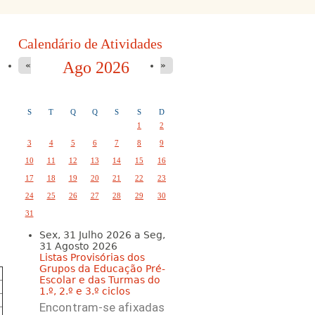
Calendário de Atividades
Ago 2026
«
»
S
T
Q
Q
S
S
D
1
2
3
4
5
6
7
8
9
10
11
12
13
14
15
16
17
18
19
20
21
22
23
24
25
26
27
28
29
30
31
Sex, 31 Julho 2026
a
Seg,
31 Agosto 2026
Listas Provisórias dos
Grupos da Educação Pré-
Escolar e das Turmas do
1.º, 2.º e 3.º ciclos
Encontram-se afixadas