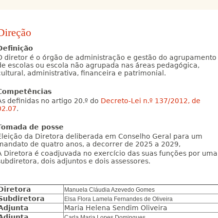
Direção
Definição
O diretor é o órgão de administração e gestão do agrupamento
de escolas ou escola não agrupada nas áreas pedagógica,
cultural, administrativa, financeira e patrimonial.
Competências
As definidas no artigo 20.º do
Decreto-Lei n.º 137/2012, de
02.07
.
Tomada de posse
Eleição da Diretora deliberada em Conselho Geral para um
mandato de quatro anos, a decorrer de 2025 a 2029,
A Diretora é coadjuvada no exercício das suas funções por uma
subdiretora, dois adjuntos e dois assessores.
Diretora
Manuela Cláudia Azevedo Gomes
Subdiretora
Elsa Flora Lamela Fernandes de Oliveira
Adjunta
Maria Helena Sendim Oliveira
Adjunta
Carla Maria Lopes Domingues