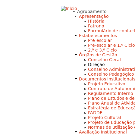
Agrupamento
Apresentação
História
Patrono
Formulário de contac
Estabelecimentos
Pré-escolar
Pré-escolar e 1.º Ciclo
2.º e 3.º Ciclo
Órgãos de Gestão
Conselho Geral
Direção
Conselho Administrat
Conselho Pedagógico
Documentos Institucionai
Projeto Educativo
Contrato de Autonom
Regulamento Interno
Plano de Estudos e d
Plano Anual de Ativid
Estratégia de Educaç
PADDE
Projeto Cultural
Projeto de Educação 
Normas de utilização
Avaliação Institucional