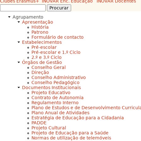
Clubes
Erasmus+
INOVAR Enc. Educação
INOVAR Docentes
Procurar
Formulário
Agrupamento
de
Apresentação
procura
História
Patrono
Formulário de contacto
Estabelecimentos
Pré-escolar
Pré-escolar e 1.º Ciclo
2.º e 3.º Ciclo
Órgãos de Gestão
Conselho Geral
Direção
Conselho Administrativo
Conselho Pedagógico
Documentos Institucionais
Projeto Educativo
Contrato de Autonomia
Regulamento Interno
Plano de Estudos e de Desenvolvimento Curricul
Plano Anual de Atividades
Estratégia de Educação para a Cidadania
PADDE
Projeto Cultural
Projeto de Educação para a Saúde
Normas de utilização de telemóveis