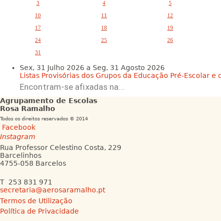
n
3
4
5
a
10
11
12
17
18
19
24
25
26
31
Sex, 31 Julho 2026
a
Seg, 31 Agosto 2026
Listas Provisórias dos Grupos da Educação Pré-Escolar e da
Encontram-se afixadas na...
Agrupamento de Escolas
Rosa Ramalho
Todos os direitos reservados © 2014
Facebook
Instagram
Rua Professor Celestino Costa, 229
Barcelinhos
4755-058 Barcelos
T 253 831 971
secretaria@aerosaramalho.pt
Termos de Utilização
Política de Privacidade