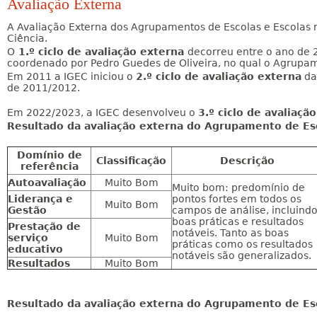
Avaliação Externa
A Avaliação Externa dos Agrupamentos de Escolas e Escolas
Ciência.
O
1.º ciclo de avaliação externa
decorreu entre o ano de 2
coordenado por Pedro Guedes de Oliveira, no qual o Agrupam
Em 2011 a IGEC iniciou o
2.º ciclo de avaliação externa
das
de 2011/2012.
Em 2022/2023, a IGEC desenvolveu o
3.º ciclo de avaliaçã
Resultado da avaliação externa do Agrupamento de Esco
Domínio de
Classificação
Descrição
referência
Autoavaliação
Muito Bom
Muito bom: predomínio de
Liderança e
pontos fortes em todos os
Muito Bom
Gestão
campos de análise, incluind
boas práticas e resultados
Prestação de
notáveis. Tanto as boas
serviço
Muito Bom
práticas como os resultados
educativo
notáveis são generalizados.
Resultados
Muito Bom
Resultado da avaliação externa do Agrupamento de Esco