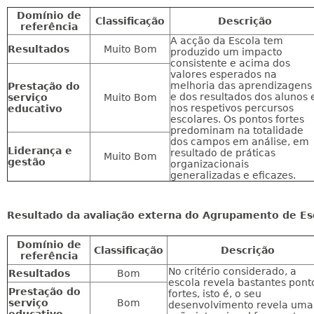
Domínio de
Classificação
Descrição
referência
A acção da Escola tem
Resultados
Muito Bom
produzido um impacto
consistente e acima dos
valores esperados na
melhoria das aprendizagens
Prestação do
e dos resultados dos alunos 
serviço
Muito Bom
nos respetivos percursos
educativo
escolares. Os pontos fortes
predominam na totalidade
dos campos em análise, em
Liderança e
resultado de práticas
Muito Bom
gestão
organizacionais
generalizadas e eficazes.
Resultado da avaliação externa do Agrupamento de Esco
Domínio de
Classificação
Descrição
referência
No critério considerado, a
Resultados
Bom
escola revela bastantes pont
Prestação do
fortes, isto é, o seu
serviço
Bom
desenvolvimento revela uma