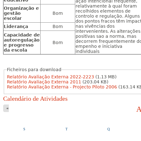
educativo
ação intencional frequente,
relativamente à qual foram
Organização e
recolhidos elementos de
gestão
Bom
controlo e regulação. Alguns
escolar
dos pontos fracos têm impac
nas vivências dos
Liderança
Bom
intervenientes. As alterações
Capacidade de
positivas sao a norma, mas
autoregulação
decorrem frequentemente d
Bom
e progresso
empenho e iniciativa
da escola
individuais
Ficheiros para download
T
Relatório Avaliação Externa 2022-2223
(1.13 MB)
a
Relatório Avaliação Externa 2011
(203.04 KB)
Relatório Avaliação Externa - Projecto Piloto 2006
(163.14 K
b
Calendário de Atividades
s
P
A
«
a
g
S
T
Q
i