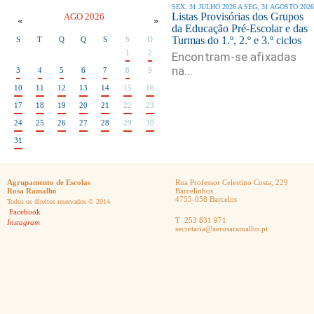
SEX, 31 JULHO 2026
A
SEG, 31 AGOSTO 2026
Listas Provisórias dos Grupos
AGO 2026
«
»
da Educação Pré-Escolar e das
Turmas do 1.º, 2.º e 3.º ciclos
S
T
Q
Q
S
S
D
1
2
Encontram-se afixadas
na...
3
4
5
6
7
8
9
10
11
12
13
14
15
16
17
18
19
20
21
22
23
24
25
26
27
28
29
30
31
Agrupamento de Escolas
Rua Professor Celestino Costa, 229
Rosa Ramalho
Barcelinhos
4755-058 Barcelos
Todos os direitos reservados © 2014
Facebook
T 253 831 971
Instagram
secretaria@aerosaramalho.pt