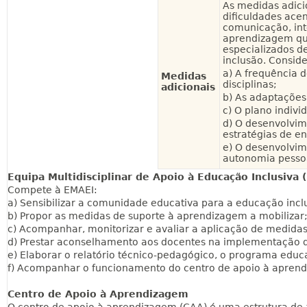
As medidas adici
dificuldades acen
comunicação, int
aprendizagem qu
especializados d
inclusão. Consid
a) A frequência 
Medidas
disciplinas;
adicionais
b) As adaptações 
c) O plano indivi
d) O desenvolvim
estratégias de en
e) O desenvolvi
autonomia pessoa
Equipa Multidisciplinar de Apoio à Educação Inclusiva 
Compete à EMAEI:
a) Sensibilizar a comunidade educativa para a educação incl
b) Propor as medidas de suporte à aprendizagem a mobilizar
c) Acompanhar, monitorizar e avaliar a aplicação de medidas
d) Prestar aconselhamento aos docentes na implementação de
e) Elaborar o relatório técnico-pedagógico, o programa educat
f) Acompanhar o funcionamento do centro de apoio à apren
Centro de Apoio à Aprendizagem