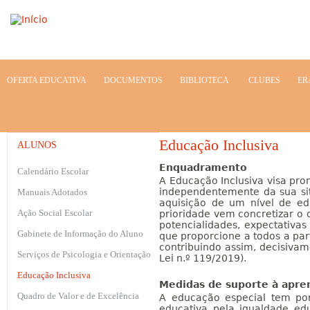
Jump to navigation
OFERTA EDUCATIVA
DOCUMENTOS
BIBLIOTECA
CLUBES
ER
Educação Inclusiva
ALUNOS
Enquadramento
Calendário Escolar
A Educação Inclusiva visa pro
independentemente da sua sit
Manuais Adotados
aquisição de um nível de edu
Ação Social Escolar
prioridade vem concretizar o 
potencialidades, expectativa
Gabinete de Informação do Aluno
que proporcione a todos a par
contribuindo assim, decisivam
Serviços de Psicologia e Orientação
Lei n.º 119/2019).
Educação Inclusiva
Medidas de suporte à apre
Quadro de Valor e de Excelência
A educação especial tem por
educativa pela igualdade ed