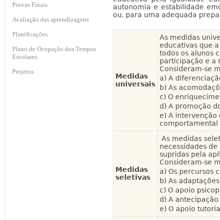
Provas Finais
autonomia e estabilidade em
ou, para uma adequada prepara
Avaliação das aprendizagens
Planificações
As medidas unive
educativas que a
Plano de Ocupação dos Tempos
todos os alunos 
Escolares
participação e a
Consideram-se me
Projetos
Medidas
a) A diferenciaç
universais
b) As acomodaçõe
c) O enriquecimen
d) A promoção d
e) A intervenção
comportamental 
As medidas selet
necessidades de
supridas pela ap
Consideram-se me
Medidas
a) Os percursos c
seletivas
b) As adaptações 
c) O apoio psico
d) A antecipação
e) O apoio tutoria