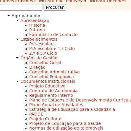
Clubes
Erasmus+
INOVAR Enc. Educação
INOVAR Docentes
Procurar
Formulário
Agrupamento
de
Apresentação
procura
História
Patrono
Formulário de contacto
Estabelecimentos
Pré-escolar
Pré-escolar e 1.º Ciclo
2.º e 3.º Ciclo
Órgãos de Gestão
Conselho Geral
Direção
Conselho Administrativo
Conselho Pedagógico
Documentos Institucionais
Projeto Educativo
Contrato de Autonomia
Regulamento Interno
Plano de Estudos e de Desenvolvimento Curricul
Plano Anual de Atividades
Estratégia de Educação para a Cidadania
PADDE
Projeto Cultural
Projeto de Educação para a Saúde
Normas de utilização de telemóveis