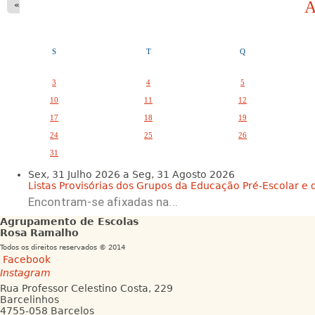
A
s
«
P
a
S
T
Q
g
3
4
5
i
10
11
12
n
17
18
19
a
24
25
26
31
Sex, 31 Julho 2026
a
Seg, 31 Agosto 2026
Listas Provisórias dos Grupos da Educação Pré-Escolar e da
Encontram-se afixadas na...
Agrupamento de Escolas
Rosa Ramalho
Todos os direitos reservados © 2014
Facebook
Instagram
Rua Professor Celestino Costa, 229
Barcelinhos
4755-058 Barcelos