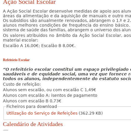
Ação Social Escolar
A Ação Social Escolar desenvolve medidas de apoio aos alun
áreas da alimentação e da aquisição de manuais e outro mate
Os subsídios são anualmente renovados, abrangem o 1.º e 2.
alunos melhores condições de frequência do ensino básico
sistema de saúde das famílias, abrangem o universo dos alun
Os valores atribuidos no âmbito da Ação Social Escolar, aos 
material escolar:
Escalão A 16,00€; Escalão B 8,00€.
Refeitório Escolar
“O refeitório escolar constitui um espaço privilegiado
saudáveis e de equidade social, uma vez que fornece r
todos os alunos, independentemente do estatuto soci
Custo de refeição:
Alunos sem escalão, ou com escalão C 1,49€
Alunos com escalão A: isentos de pagamento
Alunos com escalão B 0,73€
Ficheiros para download
T
Utilização do Serviço de Refeições
(362.29 KB)
a
Calendário de Atividades
b