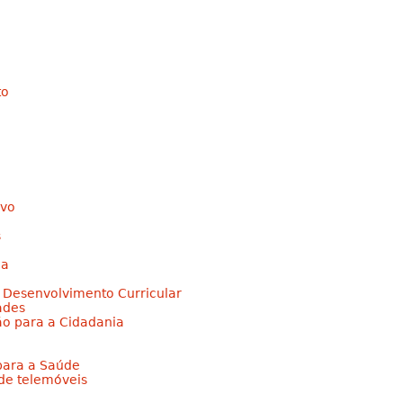
Jump to navigation
to
ivo
s
ia
e Desenvolvimento Curricular
ades
ão para a Cidadania
para a Saúde
 de telemóveis