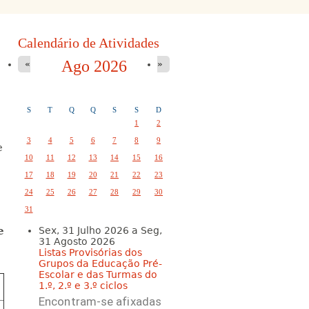
Calendário de Atividades
Ago 2026
«
»
S
T
Q
Q
S
S
D
1
2
3
4
5
6
7
8
9
e
10
11
12
13
14
15
16
17
18
19
20
21
22
23
24
25
26
27
28
29
30
31
Sex, 31 Julho 2026
a
Seg,
e
31 Agosto 2026
Listas Provisórias dos
Grupos da Educação Pré-
Escolar e das Turmas do
1.º, 2.º e 3.º ciclos
Encontram-se afixadas