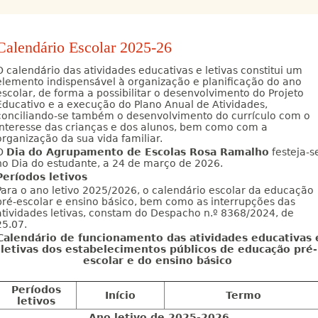
Calendário Escolar 2025-26
O calendário das atividades educativas e letivas constitui um
elemento indispensável à organização e planificação do ano
escolar, de forma a possibilitar o desenvolvimento do Projeto
Educativo e a execução do Plano Anual de Atividades,
conciliando-se também o desenvolvimento do currículo com o
interesse das crianças e dos alunos, bem como com a
organização da sua vida familiar.
O
Dia do Agrupamento de Escolas Rosa Ramalho
festeja-s
no Dia do estudante, a 24 de março de 2026.
Períodos letivos
Para o ano letivo 2025/2026, o calendário escolar da educação
pré-escolar e ensino básico, bem como as interrupções das
atividades letivas, constam do Despacho n.º 8368/2024, de
25.07.
Calendário de funcionamento das atividades educativas 
letivas dos estabelecimentos públicos de educação pré-
escolar e do ensino básico
Períodos
Início
Termo
letivos
Ano letivo de 2025-2026