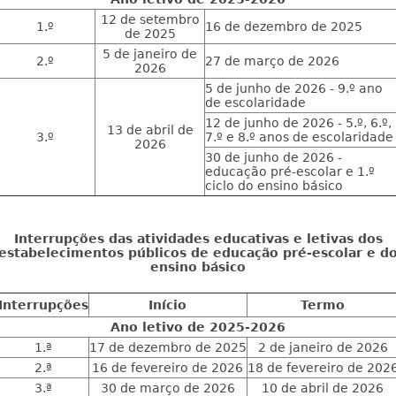
12 de setembro
1.º
16 de dezembro de 2025
de 2025
5 de janeiro de
2.º
27 de março de 2026
2026
5 de junho de 2026 - 9.º ano
de escolaridade
12 de junho de 2026 - 5.º, 6.º,
13 de abril de
3.º
7.º e 8.º anos de escolaridade
2026
30 de junho de 2026 -
educação pré-escolar e 1.º
ciclo do ensino básico
Interrupções das atividades educativas e letivas dos
estabelecimentos públicos de educação pré-escolar e d
ensino básico
Interrupções
Início
Termo
Ano letivo de 2025-2026
1.ª
17 de dezembro de 2025
2 de janeiro de 2026
2.ª
16 de fevereiro de 2026
18 de fevereiro de 202
3.ª
30 de março de 2026
10 de abril de 2026