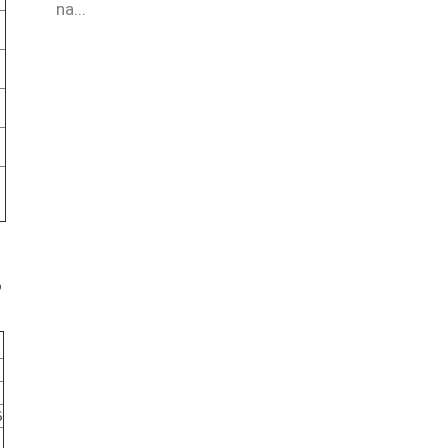
na...
o
6