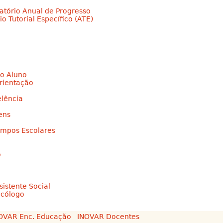
latório Anual de Progresso
o Tutorial Específico (ATE)
o Aluno
Orientação
elência
ens
empos Escolares
o
sistente Social
icólogo
OVAR Enc. Educação
INOVAR Docentes