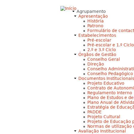
Agrupamento
Apresentação
História
Patrono
Formulário de contac
Estabelecimentos
Pré-escolar
Pré-escolar e 1.º Ciclo
2.º e 3.º Ciclo
Órgãos de Gestão
Conselho Geral
Direção
Conselho Administrat
Conselho Pedagógico
Documentos Institucionai
Projeto Educativo
Contrato de Autonom
Regulamento Interno
Plano de Estudos e d
Plano Anual de Ativid
Estratégia de Educaç
PADDE
Projeto Cultural
Projeto de Educação 
Normas de utilização
Avaliação Institucional