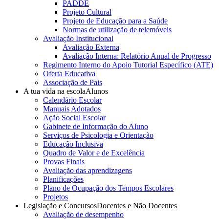
PADDE
Projeto Cultural
Projeto de Educação para a Saúde
Normas de utilização de telemóveis
Avaliação Institucional
Avaliação Externa
Avaliação Interna: Relatório Anual de Progresso
Regimento Interno do Apoio Tutorial Específico (ATE)
Oferta Educativa
Associação de Pais
A tua vida na escola
Alunos
Calendário Escolar
Manuais Adotados
Ação Social Escolar
Gabinete de Informação do Aluno
Serviços de Psicologia e Orientação
Educação Inclusiva
Quadro de Valor e de Excelência
Provas Finais
Avaliação das aprendizagens
Planificações
Plano de Ocupação dos Tempos Escolares
Projetos
Legislação e Concursos
Docentes e Não Docentes
Avaliação de desempenho