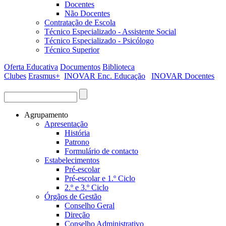
Docentes
Não Docentes
Contratação de Escola
Técnico Especializado - Assistente Social
Técnico Especializado - Psicólogo
Técnico Superior
Oferta Educativa
Documentos
Biblioteca
Clubes
Erasmus+
INOVAR Enc. Educação
INOVAR Docentes
Procurar
Formulário de procura
Agrupamento
Apresentação
História
Patrono
Formulário de contacto
Estabelecimentos
Pré-escolar
Pré-escolar e 1.º Ciclo
2.º e 3.º Ciclo
Órgãos de Gestão
Conselho Geral
Direção
Conselho Administrativo