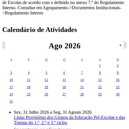
de Escolas de acordo com o definido no anexo 7.º do Regulamento
Interno. Consultar em Agrupamento->Documentos Institucionais-
>Regulamento Interno
Calendário de Atividades
Ago 2026
S
T
Q
Q
S
S
D
1
2
3
4
5
6
7
8
9
10
11
12
13
14
15
16
17
18
19
20
21
22
23
24
25
26
27
28
29
30
31
Sex, 31 Julho 2026
a
Seg, 31 Agosto 2026
Listas Provisórias dos Grupos da Educação Pré-Escolar e das
Turmas do 1.º, 2.º e 3.º ciclos