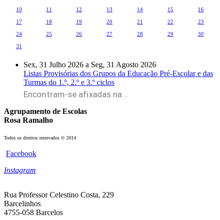
10
11
12
13
14
15
16
17
18
19
20
21
22
23
24
25
26
27
28
29
30
31
Sex, 31 Julho 2026
a
Seg, 31 Agosto 2026
Listas Provisórias dos Grupos da Educação Pré-Escolar e das
Turmas do 1.º, 2.º e 3.º ciclos
Encontram-se afixadas na...
Agrupamento de Escolas
Rosa Ramalho
Todos os direitos reservados © 2014
Facebook
Instagram
Rua Professor Celestino Costa, 229
Barcelinhos
4755-058 Barcelos