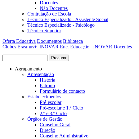
Docentes
Não Docentes
Contratação de Escola
Técnico Especializado - Assistente Social
Técnico Especializado - Psicólogo
Técnico Superior
Oferta Educativa
Documentos
Biblioteca
Clubes
Erasmus+
INOVAR Enc. Educação
INOVAR Docentes
Procurar
Formulário de procura
Agrupamento
Apresentação
História
Patrono
Formulário de contacto
Estabelecimentos
Pré-escolar
Pré-escolar e 1.º Ciclo
2.º e 3.º Ciclo
Órgãos de Gestão
Conselho Geral
Direção
Conselho Administrativo