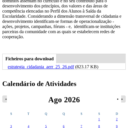
domínios assentam no currículo e no seu contributo para o
desenvolvimento dos princípios, dos valores e das áreas de
competência elencadas no Perfil dos Alunos à Saída da
Escolaridade. Considerando a dimensão transversal de cidadania e
desenvolvimento identificam-se formas de operacionalização -
ações, projetos, campanhas, fóruns - e, identificam-se instituições
parceiras da comunidade com as quais se estabelecem redes de
cooperação.
Ficheiros para download
(separador
Tabs Pagina
ativo)
estrategia_cidadania_aerr_25_26.pdf
(823.17 KB)
Calendário de Atividades
Ago 2026
«
»
S
T
Q
Q
S
S
D
1
2
3
4
5
6
7
8
9