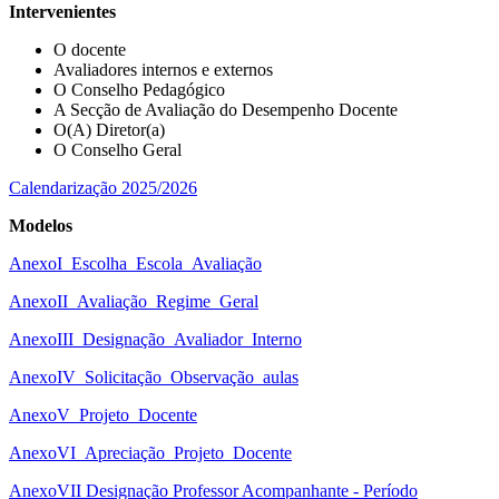
Intervenientes
O docente
Avaliadores internos e externos
O Conselho Pedagógico
A Secção de Avaliação do Desempenho Docente
O(A) Diretor(a)
O Conselho Geral
Calendarização 2025/2026
Modelos
AnexoI_Escolha_Escola_Avaliação
AnexoII_Avaliação_Regime_Geral
AnexoIII_Designação_Avaliador_Interno
AnexoIV_Solicitação_Observação_aulas
AnexoV_Projeto_Docente
AnexoVI_Apreciação_Projeto_Docente
AnexoVII Designação Professor Acompanhante - Período