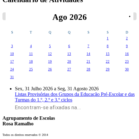
Ago 2026
S
T
Q
Q
S
S
D
1
2
3
4
5
6
7
8
9
10
11
12
13
14
15
16
17
18
19
20
21
22
23
24
25
26
27
28
29
30
31
Sex, 31 Julho 2026
a
Seg, 31 Agosto 2026
Listas Provisórias dos Grupos da Educação Pré-Escolar e das
Turmas do 1.º, 2.º e 3.º ciclos
Encontram-se afixadas na...
Agrupamento de Escolas
Rosa Ramalho
Todos os direitos reservados © 2014