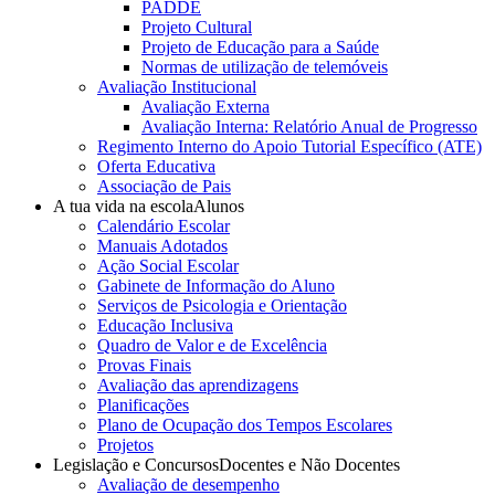
PADDE
Projeto Cultural
Projeto de Educação para a Saúde
Normas de utilização de telemóveis
Avaliação Institucional
Avaliação Externa
Avaliação Interna: Relatório Anual de Progresso
Regimento Interno do Apoio Tutorial Específico (ATE)
Oferta Educativa
Associação de Pais
A tua vida na escola
Alunos
Calendário Escolar
Manuais Adotados
Ação Social Escolar
Gabinete de Informação do Aluno
Serviços de Psicologia e Orientação
Educação Inclusiva
Quadro de Valor e de Excelência
Provas Finais
Avaliação das aprendizagens
Planificações
Plano de Ocupação dos Tempos Escolares
Projetos
Legislação e Concursos
Docentes e Não Docentes
Avaliação de desempenho