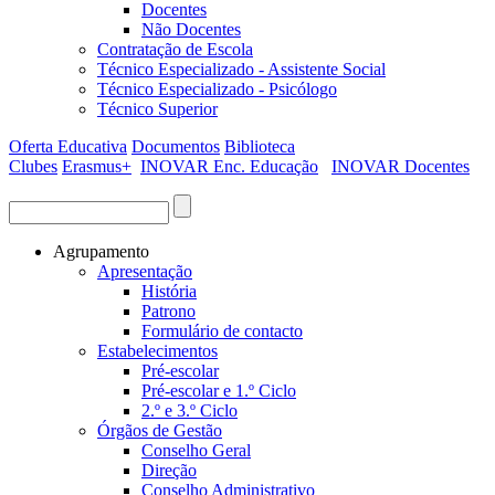
Docentes
Não Docentes
Contratação de Escola
Técnico Especializado - Assistente Social
Técnico Especializado - Psicólogo
Técnico Superior
Oferta Educativa
Documentos
Biblioteca
Clubes
Erasmus+
INOVAR Enc. Educação
INOVAR Docentes
Procurar
Formulário de procura
Agrupamento
Apresentação
História
Patrono
Formulário de contacto
Estabelecimentos
Pré-escolar
Pré-escolar e 1.º Ciclo
2.º e 3.º Ciclo
Órgãos de Gestão
Conselho Geral
Direção
Conselho Administrativo