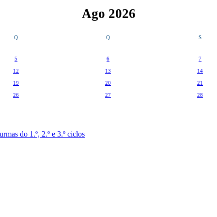
Ago 2026
Q
Q
S
5
6
7
12
13
14
19
20
21
26
27
28
mas do 1.º, 2.º e 3.º ciclos