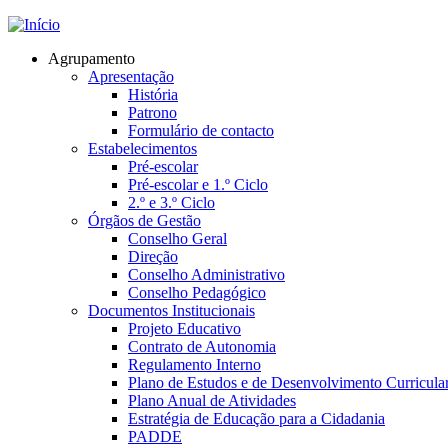
Jump to navigation
Agrupamento
Apresentação
História
Patrono
Formulário de contacto
Estabelecimentos
Pré-escolar
Pré-escolar e 1.º Ciclo
2.º e 3.º Ciclo
Órgãos de Gestão
Conselho Geral
Direção
Conselho Administrativo
Conselho Pedagógico
Documentos Institucionais
Projeto Educativo
Contrato de Autonomia
Regulamento Interno
Plano de Estudos e de Desenvolvimento Curricula
Plano Anual de Atividades
Estratégia de Educação para a Cidadania
PADDE