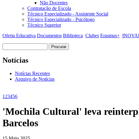
Não Docentes
Contratação de Escola
Técnico Especializado - Assistente Social
Técnico Especializado - Psicólogo
Técnico Superior
Oferta Educativa
Documentos
Biblioteca
Clubes
Erasmus+
INOVAR
Procurar
Formulário de procura
Notícias
Notícias Recentes
Arquivo de Notícias
1
2
3
4
5
6
'Mochila Cultural' leva reinte
Barcelos
15 Maio 2025