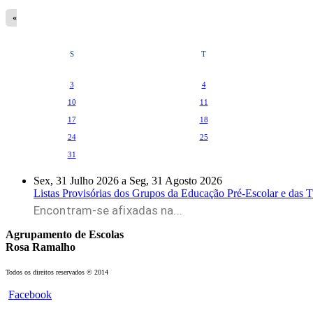
«
S
T
3
4
10
11
17
18
24
25
31
Sex, 31 Julho 2026
a
Seg, 31 Agosto 2026
Listas Provisórias dos Grupos da Educação Pré-Escolar e das Tur
Encontram-se afixadas na...
Agrupamento de Escolas
Rosa Ramalho
Todos os direitos reservados © 2014
Facebook