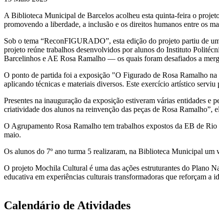
A Biblioteca Municipal de Barcelos acolheu esta quinta-feira o projet
promovendo a liberdade, a inclusão e os direitos humanos entre os ma
Sob o tema “ReconFIGURADO”, esta edição do projeto partiu de uma r
projeto reúne trabalhos desenvolvidos por alunos do Instituto Polit
Barcelinhos e AE Rosa Ramalho — os quais foram desafiados a mergul
O ponto de partida foi a exposição "O Figurado de Rosa Ramalho na Co
aplicando técnicas e materiais diversos. Este exercício artístico serv
Presentes na inauguração da exposição estiveram várias entidades e 
criatividade dos alunos na reinvenção das peças de Rosa Ramalho”, e
O Agrupamento Rosa Ramalho tem trabalhos expostos da EB de Rio Co
maio.
Os alunos do 7º ano turma 5 realizaram, na Biblioteca Municipal um 
O projeto Mochila Cultural é uma das ações estruturantes do Plano Na
educativa em experiências culturais transformadoras que reforçam a ide
Separadores Verticais
Calendário de Atividades