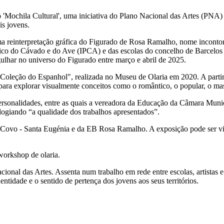
o 'Mochila Cultural', uma iniciativa do Plano Nacional das Artes (PNA) 
is jovens.
einterpretação gráfica do Figurado de Rosa Ramalho, nome incontornáv
écnico do Cávado e do Ave (IPCA) e das escolas do concelho de Barcelo
har no universo do Figurado entre março e abril de 2025.
leção do Espanhol", realizada no Museu de Olaria em 2020. A partir da
iu para explorar visualmente conceitos como o romântico, o popular, o ma
personalidades, entre as quais a vereadora da Educação da Câmara Mun
logiando “a qualidade dos trabalhos apresentados”.
vo - Santa Eugénia e da EB Rosa Ramalho. A exposição pode ser visit
workshop de olaria.
cional das Artes. Assenta num trabalho em rede entre escolas, artistas
ntidade e o sentido de pertença dos jovens aos seus territórios.