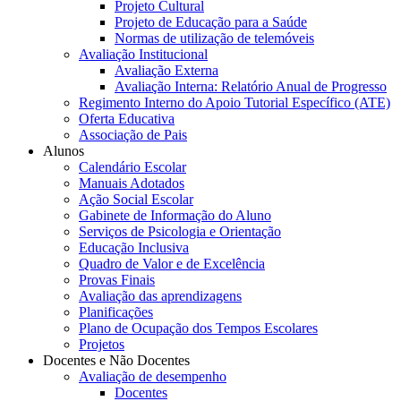
Projeto Cultural
Projeto de Educação para a Saúde
Normas de utilização de telemóveis
Avaliação Institucional
Avaliação Externa
Avaliação Interna: Relatório Anual de Progresso
Regimento Interno do Apoio Tutorial Específico (ATE)
Oferta Educativa
Associação de Pais
Alunos
Calendário Escolar
Manuais Adotados
Ação Social Escolar
Gabinete de Informação do Aluno
Serviços de Psicologia e Orientação
Educação Inclusiva
Quadro de Valor e de Excelência
Provas Finais
Avaliação das aprendizagens
Planificações
Plano de Ocupação dos Tempos Escolares
Projetos
Docentes e Não Docentes
Avaliação de desempenho
Docentes